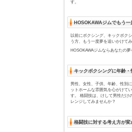
す。
４月２７日（日
day（１９：
HOSOKAWAジムでもう
[2025/01/2
まずは、202
以前にボクシング、キックボク
川口遵汰が全国
き>>
う方、もう一度夢を追いかけて
HOSOKAWAジムならあなた
[2025/01/06]
明けましておめ
お願い致します
続き>>
キックボクシングに年齢・
[2024/12/2
男性、女性、子供、年齢、性別
２０２４年もあ
ットホームな雰囲気を心がけていま
遵汰・暖大2名
す。 格闘技は、けして男性だけ
き>>
レンジしてみませんか？
[2024/12/18
２０２４年は1
選手陣で来れる
格闘技に対する考え方が変
>>