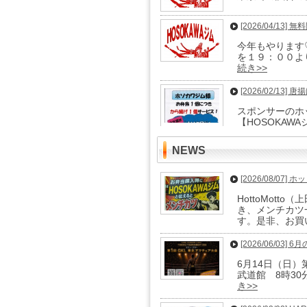
[2026/04/13]
今年もやります♡
を１９：００よ
続き>>
[2026/02/13]
スポンサーのホ
【HOSOKA
[2026/02/04] 
NEWS
２０２６年も2
す。保険の更新を
[2026/08/07
き>>
HottoMot
き、メンチカツ
[2026/01/24]
す。是非、お買
誰でもフォロー
くお願い致しま
[2026/06/03] 
6月14日（日）第
[2026/01/
武道館 8時30
去年は選手陣が
き>>
いジムを目指し