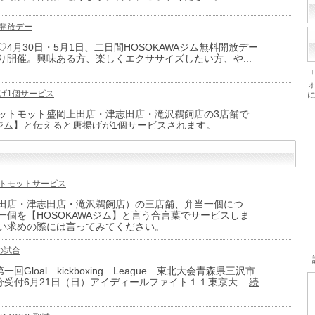
 無料開放デー
4月30日・5月1日、二日間HOSOKAWAジム無料開放デー
り開催。興味ある方、楽しくエクササイズしたい方、や...
 唐揚げ1個サービス
ットモット盛岡上田店・津志田店・滝沢鵜飼店の3店舗で
WAジム】と伝えると唐揚げが1個サービスされます。
2026年度保険更新
月に入りました。3月３１日で２０２５年度の保険が切れま
開始致します。会員様は3月15日までに2026年の保...
続
] ホットモットサービス
to（上田店・津志田店・滝沢鵜飼店）の三店舗、弁当一個につ
一個を【HOSOKAWAジム】と言う合言葉でサービスしま
 ジム専用インスタ
い求めの際には言ってみてください。
できるインスタ作りました。是非とも広めて頂くよう宜し
す。
6月の試合
一回Gloal kickboxing League 東北大会青森県三沢市
09] 遅ればせながら、あけましておめでとうございます。
分受付6月21日（日）アイディールファイト１１東京大...
続
皆チャンピオンになることが出来ました。今年も強く楽し
ますので、何卒よろしくお願い致します。細川英男