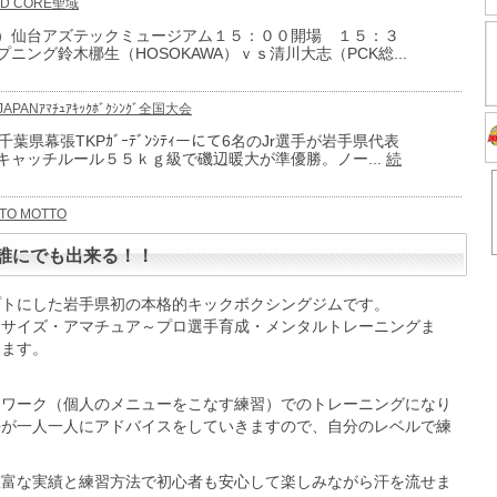
HARD CORE聖域
 年賀状について
）仙台アズテックミュージアム１５：００開場 １５：３
拶は年賀状ではなく、SNSでのご挨拶となりますので、何
ニング鈴木梛生（HOSOKAWA）ｖｓ清川大志（PCK総...
い。
] 年末年始のお知らせ
LL JAPANｱﾏﾁｭｱｷｯｸﾎﾞｸｼﾝｸﾞ全国大会
ムを盛り上げてくれて、ありがとうございます。２０２５
葉県幕張TKPｶﾞｰﾃﾞﾝｼﾃｨーにて6名のJr選手が岩手県代表
（土）～２０２６年１月５日（月）まで休館。２０...
続き
キャッチルール５５ｋｇ級で磯辺暖大が準優勝。ノー...
続
knockout常葉アリーナ参戦
OTTO MOTTO
日）福島県常葉アリーナにて、当ジム所属の【川口遵汰】
より合同会社ノーチラス様が当ジムのスポンサーとなりまし
誰にでも出来る！！
t興行に参戦致します。応援の程、宜しくお願い致します。
社様が運営しております【Hotto Motto】（盛岡...
続き
BBQのお知らせ
プトにした岩手県初の本格的キックボクシングジムです。
ササイズ・アマチュア～プロ選手育成・メンタルトレーニングま
午後１２時半よりジム駐車場にてBBQを行います。一人
します。
会費になります。ご都合いい方は是非いらしてください。
。
 お盆休みについて
ムワーク（個人のメニューをこなす練習）でのトレーニングになり
） 時間変更営業 １９：００～２１：００8月１３日
手が一人一人にアドバイスをしていきますので、自分のレベルで練
で休館8月１４日（木）時間変更営業 １９：００～...
豊富な実績と練習方法で初心者も安心して楽しみながら汗を流せま
 大型連休について