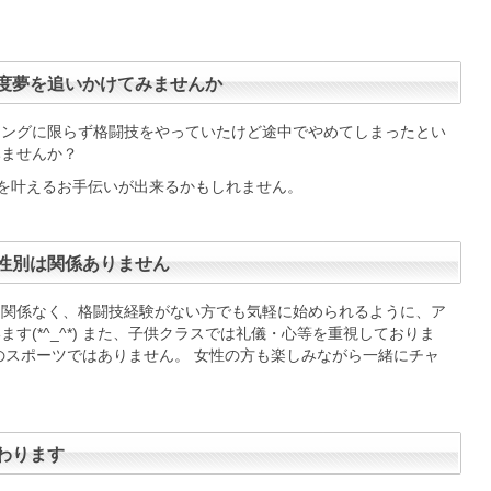
）～３０日（水）休館５月１日（木）２日（金）無料体験
００～）５月３日（土）～６日（火）休館
一度夢を追いかけてみませんか
9] スポンサー御礼＆新スポンサー募集
4年度からのスポンサー様、去年は皆様のお陰で当ジム所属の
シングに限らず格闘技をやっていたけど途中でやめてしまったとい
2冠を達成し、磯辺暖大も全国を獲ることができ、有...
続
みませんか？
の夢を叶えるお手伝いが出来るかもしれません。
 謹賀新年２０２５
でとうございます。今年も何卒HOSOKAWAジムを宜しく
。今年の目標は、プロ選手が日本ランカーになることで...
性別は関係ありません
7] 今年もありがとうございました。
に関係なく、格闘技経験がない方でも気軽に始められるように、ア
っという間に終わってしまいました。今年もジュニアでは
す(*^_^*) また、子供クラスでは礼儀・心等を重視しておりま
が日本王者になり活躍することが出来ました。一般で...
続
のスポーツではありません。 女性の方も楽しみながら一緒にチャ
] 年末年始のお知らせ
2月２７日金曜日１８：００からの大掃除で終了致します。
方は宜しくお願い致します。尚、年始めは２０２５...
続き
わります