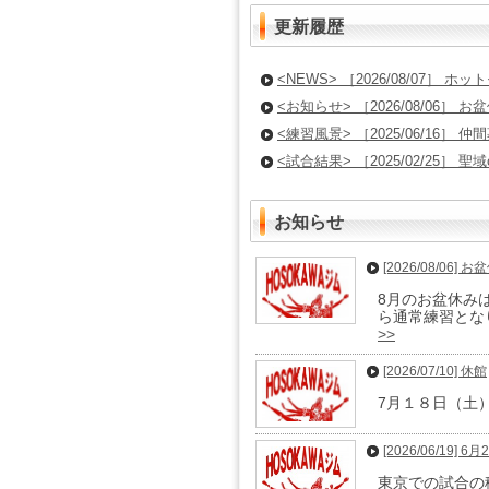
更新履歴
<NEWS> ［2026/08/07］ 
<お知らせ> ［2026/08/06］ 
<練習風景> ［2025/06/16］ 仲
<試合結果> ［2025/02/25］ 聖域c
お知らせ
[2026/08/06]
8月のお盆休み
ら通常練習とな
>>
[2026/07/10] 休館
7月１８日（土
[2026/06/19]
東京での試合の