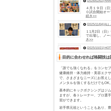
[2026/02/02] 
[2025/12/17]
４月１９日（日
年末年始のご挨
０試合開始オープ
卒ご了承くださ
続き>>
[2025/12/11
[2025/11/04] A
皆様、いつもジ
１1月2日（日）千
年１２月２７日
で出場し、ノー
>>
き>>
[2025/10/09] 
[2025/10/21] H
１０月２６日（
この度、11月
目的に合わせれば格闘技は
がknockou
た。それに伴い、貴
>>
[2025/07/31] 
「誰でも強くなれる」をコンセ
健康維持・体力維持・美容エク
８月３日（日）
で、さまざまなニーズにお答え
１．０００円の
メンタルを強くするだけでもOK
[2025/07/18]
基本的にキックボクシングはジ
8月１２日（火
ますが、各トレーナー、プロ選
（水）お盆休み
習ができます。
続き>>
岩手県元祖ということもあり、
[2025/04/23]