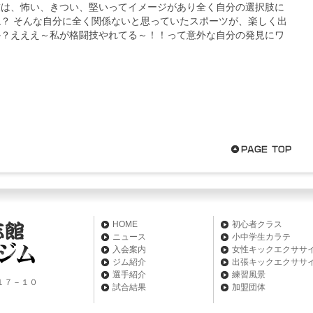
 11月の行事覧更新
技は、怖い、きつい、堅いってイメージがあり全く自分の選択肢に
？ そんな自分に全く関係ないと思っていたスポーツが、楽しく出
曜日、試合の予定が重なり3週休館となります。大変ご迷惑
か？えええ～私が格闘技やれてる～！！って意外な自分の発見にワ
が、何卒ご理解の程、宜しくお願いいたします。尚、出場
卒よろしくお願い致します。
 灯油代のお知らせ
っております。早いものでもう11月に近づいてまいりまし
～来年3月まで灯油代一人４００円が月謝に加算され...
続
] HOSOKAWAジム20周年記念パーティーについて
中、8月11日（日）盛岡グランドホテルにて開催される
Aジム２０周年記念パーティーにご参加いただき、誠にありが
 スポンサー様
、ありがとうございます。
HOME
初心者クラス
ニュース
小中学生カラテ
入会案内
女性キックエクササ
 スポンサー様
ジム紹介
出張キックエクササ
エーエルシー様、ありがとうございます。
選手紹介
練習風景
目１７－１０
試合結果
加盟団体
 スポンサー様