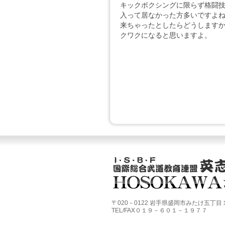
[2024/10/30]
キックボクシングに限らず格闘
入って居なかった方多いですよね
１1月前半の土
来ちゃったとしたらどうします
をおかけします
選手の応援も何
クワクになると思いますよ。
[2024/10/16]
皆様お世話にな
た。毎年、11月
き>>
[2024/08/08
皆様、ご多忙の
HOSOKAW
と...
続き>>
[2024/07/19]
POPULAR様
[2024/06/21]
（有）東北新栄
〒020－0122 岩手県盛岡市みたけ五丁
TEL/FAX０１９－６０１－１９７７
[2024/06/03]